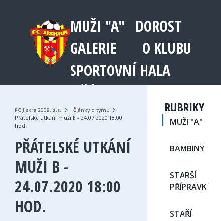
MUŽI "A"
DOROST
GALERIE
O KLUBU
SPORTOVNÍ HALA
JEŘÁB 1003
RUBRIKY
FC Jiskra 2008, z.s.
›
Články o týmu
›
Přátelské utkání muži B - 24.07.2020 18:00
MUŽI "A"
hod.
PŘÁTELSKÉ UTKÁNÍ
BAMBINY
MUŽI B -
STARŠÍ
24.07.2020 18:00
PŘÍPRAVKA
HOD.
STAŘÍ