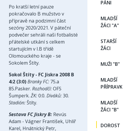
PÁNI
Po kratší letní pauze
pokračovalo B mužstvo v
MLADŠÍ
přípravě na podzimní část
ŽÁCI "A"
sezóny 2020/2021. V páteční
podvečer sehráli naši fotbalisté
STARŠÍ
přátelské utkání s celkem
ŽÁCI
startujícím v I.B třídě
Olomouckého kraje - se
Sokolem Štíty.
MUŽI "B"
Sokol Štíty - FC Jiskra 2008 B
MLADŠÍ
4:2 (3:0)
Branky FC:
75.a
PŘÍPRAVKA
85.Pasker.
Rozhodčí:
OFS
Šumperk.
ŽK:
0:0.
Diváků:
30.
Stadión:
Štíty.
MLADŠÍ
ŽÁCI "B"
Sestava FC Jiskry B:
Revús
Adam - Vágner František, Uhlíř
DOROST
Karel, Hnátnický Petr,