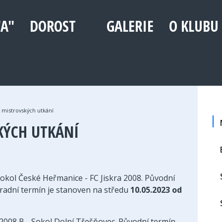
"A"
DOROST
GALERIE
O KLUBU
mistrovských utkání
KÝCH UTKÁNÍ
 Sokol České Heřmanice - FC Jiskra 2008. Původní
radní termín je stanoven na středu
10.05.2023 od
a 2008 B - Sokol Dolní Třešňovec. Původní termín