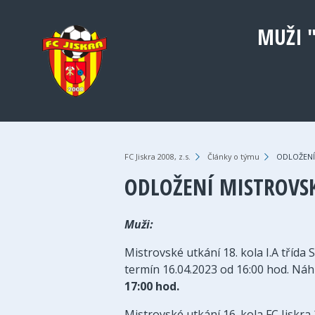
MUŽI 
FC Jiskra 2008, z.s.
›
Články o týmu
›
ODLOŽENÍ 
ODLOŽENÍ MISTROVS
Muži:
Mistrovské utkání 18. kola I.A třída
termín 16.04.2023 od 16:00 hod. Náh
17:00 hod.
Mistrovské utkání 16. kola FC Jiskr