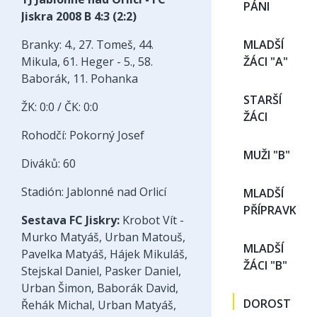
PÁNI
Jiskra 2008 B 4:3 (2:2)
Branky: 4., 27. Tomeš, 44.
MLADŠÍ
Mikula, 61. Heger - 5., 58.
ŽÁCI "A"
Baborák, 11. Pohanka
STARŠÍ
ŽK: 0:0 / ČK: 0:0
ŽÁCI
Rohodčí: Pokorný Josef
MUŽI "B"
Diváků: 60
Stadión: Jablonné nad Orlicí
MLADŠÍ
PŘÍPRAVKA
Sestava FC Jiskry:
Krobot Vít -
Murko Matyáš, Urban Matouš,
MLADŠÍ
Pavelka Matyáš, Hájek Mikuláš,
ŽÁCI "B"
Stejskal Daniel, Pasker Daniel,
Urban Šimon, Baborák David,
DOROST
Řehák Michal, Urban Matyáš,