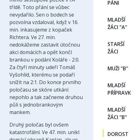
PÁNI
třídě. Toto přání se vůbec
nevydařilo. Sen o bodech se
MLADŠÍ
pozvolna vzdaloval, když v 16.
ŽÁCI "A"
min. inkasujeme z kopaček
Richtera. Ve 27. min.
STARŠÍ
nedokážeme zastavit útočnou
ŽÁCI
akci domácích a opět končí
brankou v podání Koláře - 2:0.
Za čtyři minuty udeří Tomáš
MUŽI "B"
Vyšohlíd, kterému se podaří
snížit na 2:1. Do konce prvního
MLADŠÍ
poločasu se skóre utkání
PŘÍPRAVKA
nepohlo a tak začneme druhou
půli s jednobrankovým
MLADŠÍ
mankem.
ŽÁCI "B"
Druhý poločas byl ovšem
katastrofální. Ve 47. min. unikl
DOROST
domácí obraně Kaplan, ale ve