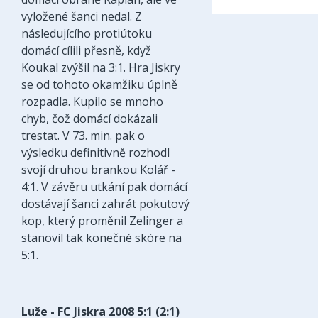
vyložené šanci nedal. Z
následujícího protiútoku
domácí cílili přesně, když
Koukal zvýšil na 3:1. Hra Jiskry
se od tohoto okamžiku úplně
rozpadla. Kupilo se mnoho
chyb, čož domácí dokázali
trestat. V 73. min. pak o
výsledku definitivně rozhodl
svojí druhou brankou Kolář -
4:1. V závěru utkání pak domácí
dostávají šanci zahrát pokutový
kop, který proměnil Zelinger a
stanovil tak konečné skóre na
5:1.
Luže - FC Jiskra 2008 5:1 (2:1)