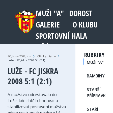
MUŽI "A"
DOROST
GALERIE
O KLUBU
SPORTOVNÍ HALA
JEŘÁB 1003
RUBRIKY
FC Jiskra 2008, z.s.
›
Články o týmu
›
Luže - FC Jiskra 2008 5:1 (2:1)
MUŽI "A"
LUŽE - FC JISKRA
BAMBINY
2008 5:1 (2:1)
STARŠÍ
A mužstvo odcestovalo do
PŘÍPRAVKA
Luže, kde chtělo bodovat a
stabilizovat postavení mužstva
STAŘÍ
mimo sestupové pozice v I.A