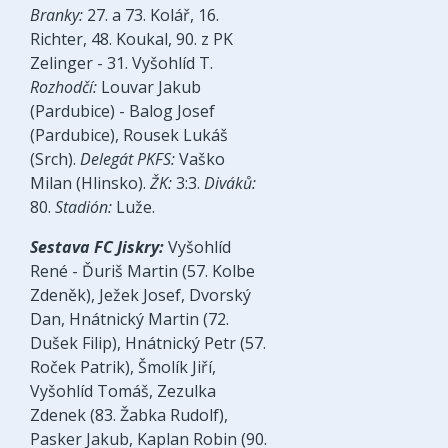
Branky:
27. a 73. Kolář, 16.
Richter, 48. Koukal, 90. z PK
Zelinger - 31. Vyšohlíd T.
Rozhodčí:
Louvar Jakub
(Pardubice) - Balog Josef
(Pardubice), Rousek Lukáš
(Srch).
Delegát PKFS:
Vaško
Milan (Hlinsko).
ŽK:
3:3.
Diváků:
80.
Stadión:
Luže.
Sestava FC Jiskry:
Vyšohlíd
René - Ďuriš Martin (57. Kolbe
Zdeněk), Ježek Josef, Dvorský
Dan, Hnátnický Martin (72.
Dušek Filip), Hnátnický Petr (57.
Roček Patrik), Šmolík Jiří,
Vyšohlíd Tomáš, Zezulka
Zdenek (83. Žabka Rudolf),
Pasker Jakub, Kaplan Robin (90.