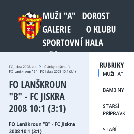
MUŽI "A"
DOROST
GALERIE
O KLUBU
SPORTOVNÍ HALA
JEŘÁB 1003
RUBRIKY
FC Jiskra 2008, z.s.
›
Články o týmu
›
FO Lanškroun "B" - FC Jiskra 2008 10:1 (3:1)
MUŽI "A"
FO LANŠKROUN
BAMBINY
"B" - FC JISKRA
2008 10:1 (3:1)
STARŠÍ
PŘÍPRAVKA
FO Lanškroun "B" - FC Jiskra
STAŘÍ
2008 10:1 (3:1)