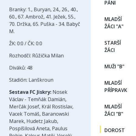
PÁNI
Branky: 1., Buryan, 24., 26., 40.,
60., 67. Ambrož, 41. Ježek, 55.,
MLADŠÍ
70. Držka, 65. Puška - 34. Babyč
ŽÁCI "A"
M.
STARŠÍ
ŽK: 0:0 / ČK: 0:0
ŽÁCI
Rozhodčí: Růžička Milan
MUŽI "B"
Diváků: 48
Stadión: Lanškroun
MLADŠÍ
PŘÍPRAVKA
Sestava FC Jiskry:
Nosek
Václav - Temňák Damián,
Merčák Josef, Král Rostislav,
MLADŠÍ
Vacek Tomáš, Baranowski
ŽÁCI "B"
Marek, Hudetz Jakub,
Pospíšilová Aneta, Paulus
DOROST
Robin, Kalous Matěj, Veselý