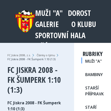
MUŽI "A"
DOROST
GALERIE
O KLUBU
SPORTOVNÍ HALA
JEŘÁB 1003
RUBRIKY
FC Jiskra 2008, z.s.
›
Články o týmu
›
FC Jiskra 2008 - FK Šumperk 1:10 (1:3)
MUŽI "A"
FC JISKRA 2008 -
BAMBINY
FK ŠUMPERK 1:10
(1:3)
STARŠÍ
PŘÍPRAVKA
FC Jiskra 2008 - FK Šumperk
STAŘÍ
1:10 (1:3)