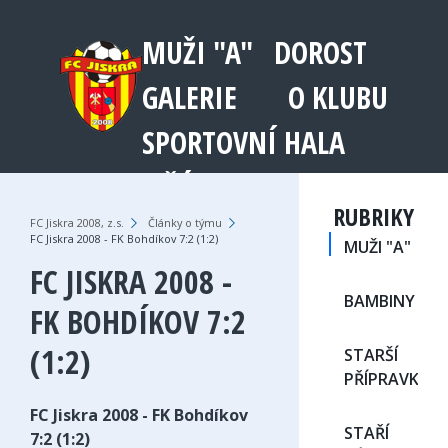
MUŽI "A"
DOROST
GALERIE
O KLUBU
SPORTOVNÍ HALA
JEŘÁB 1003
RUBRIKY
FC Jiskra 2008, z.s.
›
Články o týmu
›
FC Jiskra 2008 - FK Bohdíkov 7:2 (1:2)
MUŽI "A"
FC JISKRA 2008 -
BAMBINY
FK BOHDÍKOV 7:2
(1:2)
STARŠÍ
PŘÍPRAVKA
FC Jiskra 2008 - FK Bohdíkov
STAŘÍ
7:2 (1:2)