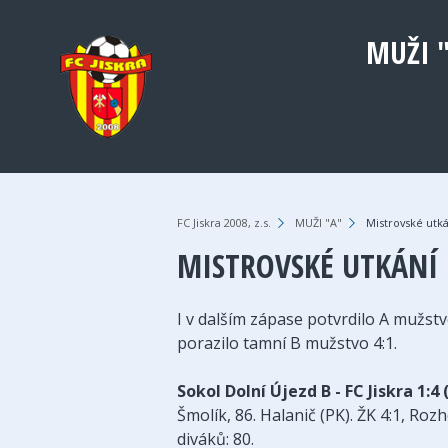
MUŽI 
FC Jiskra 2008, z.s.
›
MUŽI "A"
›
Mistrovské utk
MISTROVSKÉ UTKÁNÍ 
I v dalším zápase potvrdilo A mužst
porazilo tamní B mužstvo 4:1.
Sokol Dolní Újezd B - FC Jiskra 1:4 
Šmolík, 86. Halanič (PK). ŽK 4:1, Roz
diváků: 80.