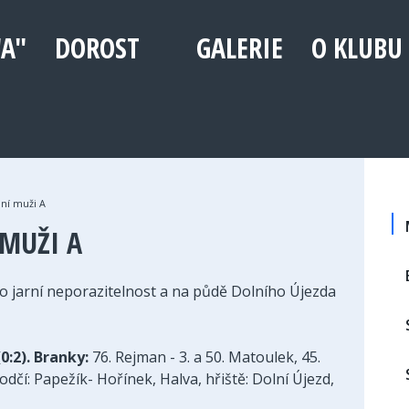
"A"
DOROST
GALERIE
O KLUBU
ání muži A
MUŽI A
vo jarní neporazitelnost a na půdě Dolního Újezda
(0:2). Branky:
76. Rejman - 3. a 50. Matoulek, 45.
hodčí: Papežík- Hořínek, Halva, hřiště: Dolní Újezd,